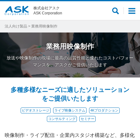
株式会社アスク
サ
メ
ASK Corporation
イ
ニ
ト
ュ
法人向け製品
> 業務用映像制作
内
ー
検
業務用映像制作
索
放送や映像制作の現場に最高の品質性能と優れたコストパフォー
マンスを、アスクがご提供いたします
多種多様なニーズに適したソリューション
をご提供いたします
ビデオストレージ
ライブ映像システム
4Kプロダクション
コンサルティング
セミナー
映像制作・ライブ配信・企業内スタジオ構築など、多様化