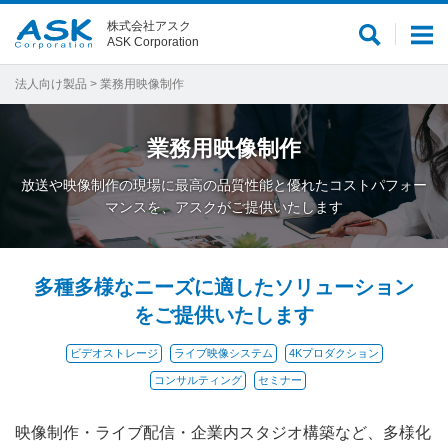
株式会社アスク
サ
メ
ASK Corporation
イ
ニ
ト
ュ
法人向け製品
> 業務用映像制作
内
ー
検
業務用映像制作
索
放送や映像制作の現場に最高の品質性能と優れたコストパフォー
マンスを、アスクがご提供いたします
多種多様なニーズに適したソリューション
をご提供いたします
ビデオストレージ
ライブ映像システム
4Kプロダクション
コンサルティング
セミナー
映像制作・ライブ配信・企業内スタジオ構築など、多様化