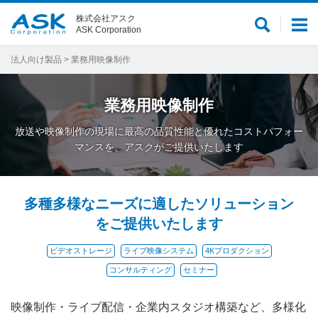
株式会社アスク
サ
メ
ASK Corporation
イ
ニ
ト
ュ
法人向け製品
> 業務用映像制作
内
ー
検
業務用映像制作
索
放送や映像制作の現場に最高の品質性能と優れたコストパフォー
マンスを、アスクがご提供いたします
多種多様なニーズに適したソリューション
をご提供いたします
ビデオストレージ
ライブ映像システム
4Kプロダクション
コンサルティング
セミナー
映像制作・ライブ配信・企業内スタジオ構築など、多様化