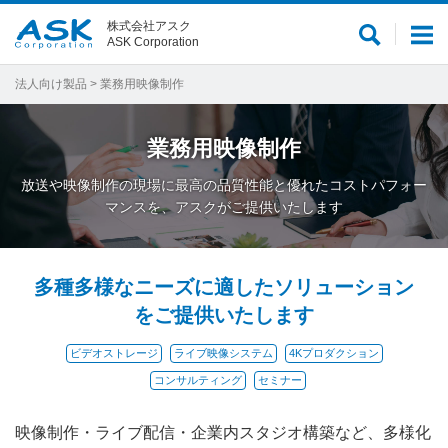
株式会社アスク
サ
メ
ASK Corporation
イ
ニ
ト
ュ
法人向け製品
> 業務用映像制作
内
ー
検
業務用映像制作
索
放送や映像制作の現場に最高の品質性能と優れたコストパフォー
マンスを、アスクがご提供いたします
多種多様なニーズに適したソリューション
をご提供いたします
ビデオストレージ
ライブ映像システム
4Kプロダクション
コンサルティング
セミナー
映像制作・ライブ配信・企業内スタジオ構築など、多様化