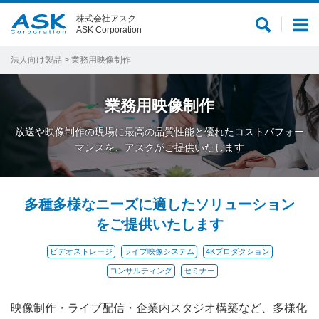
株式会社アスク
サ
メ
ASK Corporation
イ
ニ
ト
ュ
法人向け製品
> 業務用映像制作
内
ー
検
業務用映像制作
索
放送や映像制作の現場に最高の品質性能と優れたコストパフォー
マンスを、アスクがご提供いたします
多種多様なニーズに適したソリューション
をご提供いたします
ビデオストレージ
ライブ映像システム
4Kプロダクション
コンサルティング
セミナー
映像制作・ライブ配信・企業内スタジオ構築など、多様化