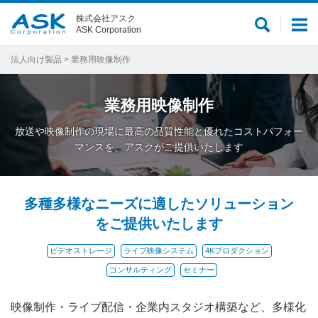
株式会社アスク
サ
メ
ASK Corporation
イ
ニ
ト
ュ
法人向け製品
> 業務用映像制作
内
ー
検
業務用映像制作
索
放送や映像制作の現場に最高の品質性能と優れたコストパフォー
マンスを、アスクがご提供いたします
多種多様なニーズに適したソリューション
をご提供いたします
ビデオストレージ
ライブ映像システム
4Kプロダクション
コンサルティング
セミナー
映像制作・ライブ配信・企業内スタジオ構築など、多様化