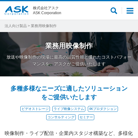
株式会社アスク
サ
メ
ASK Corporation
イ
ニ
ト
ュ
法人向け製品
> 業務用映像制作
内
ー
検
業務用映像制作
索
放送や映像制作の現場に最高の品質性能と優れたコストパフォー
マンスを、アスクがご提供いたします
多種多様なニーズに適したソリューション
をご提供いたします
ビデオストレージ
ライブ映像システム
4Kプロダクション
コンサルティング
セミナー
映像制作・ライブ配信・企業内スタジオ構築など、多様化