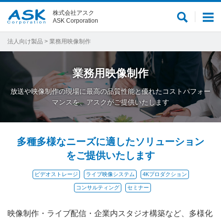
株式会社アスク
サ
メ
ASK Corporation
イ
ニ
ト
ュ
法人向け製品
> 業務用映像制作
内
ー
検
業務用映像制作
索
放送や映像制作の現場に最高の品質性能と優れたコストパフォー
マンスを、アスクがご提供いたします
多種多様なニーズに適したソリューション
をご提供いたします
ビデオストレージ
ライブ映像システム
4Kプロダクション
コンサルティング
セミナー
映像制作・ライブ配信・企業内スタジオ構築など、多様化