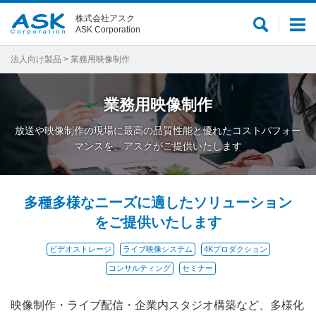
株式会社アスク
サ
メ
ASK Corporation
イ
ニ
ト
ュ
法人向け製品
> 業務用映像制作
内
ー
検
業務用映像制作
索
放送や映像制作の現場に最高の品質性能と優れたコストパフォー
マンスを、アスクがご提供いたします
多種多様なニーズに適したソリューション
をご提供いたします
ビデオストレージ
ライブ映像システム
4Kプロダクション
コンサルティング
セミナー
映像制作・ライブ配信・企業内スタジオ構築など、多様化