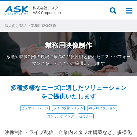
株式会社アスク
サ
メ
ASK Corporation
イ
ニ
ト
ュ
法人向け製品
> 業務用映像制作
内
ー
検
業務用映像制作
索
放送や映像制作の現場に最高の品質性能と優れたコストパフォー
マンスを、アスクがご提供いたします
多種多様なニーズに適したソリューション
をご提供いたします
ビデオストレージ
ライブ映像システム
4Kプロダクション
コンサルティング
セミナー
映像制作・ライブ配信・企業内スタジオ構築など、多様化