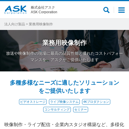
株式会社アスク
サ
メ
ASK Corporation
イ
ニ
ト
ュ
法人向け製品
> 業務用映像制作
内
ー
検
業務用映像制作
索
放送や映像制作の現場に最高の品質性能と優れたコストパフォー
マンスを、アスクがご提供いたします
多種多様なニーズに適したソリューション
をご提供いたします
ビデオストレージ
ライブ映像システム
4Kプロダクション
コンサルティング
セミナー
映像制作・ライブ配信・企業内スタジオ構築など、多様化