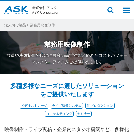
株式会社アスク
サ
メ
ASK Corporation
イ
ニ
ト
ュ
法人向け製品
> 業務用映像制作
内
ー
検
業務用映像制作
索
放送や映像制作の現場に最高の品質性能と優れたコストパフォー
マンスを、アスクがご提供いたします
多種多様なニーズに適したソリューション
をご提供いたします
ビデオストレージ
ライブ映像システム
4Kプロダクション
コンサルティング
セミナー
映像制作・ライブ配信・企業内スタジオ構築など、多様化