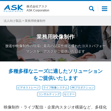
株式会社アスク
サ
メ
ASK Corporation
イ
ニ
ト
ュ
法人向け製品
> 業務用映像制作
内
ー
検
業務用映像制作
索
放送や映像制作の現場に最高の品質性能と優れたコストパフォー
マンスを、アスクがご提供いたします
多種多様なニーズに適したソリューション
をご提供いたします
ビデオストレージ
ライブ映像システム
4Kプロダクション
コンサルティング
セミナー
映像制作・ライブ配信・企業内スタジオ構築など、多様化