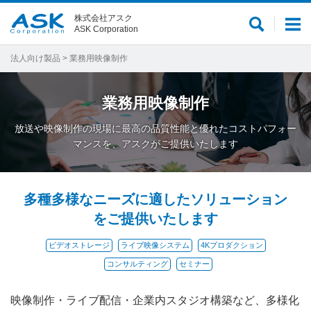
株式会社アスク
サ
メ
ASK Corporation
イ
ニ
ト
ュ
法人向け製品
> 業務用映像制作
内
ー
検
業務用映像制作
索
放送や映像制作の現場に最高の品質性能と優れたコストパフォー
マンスを、アスクがご提供いたします
多種多様なニーズに適したソリューション
をご提供いたします
ビデオストレージ
ライブ映像システム
4Kプロダクション
コンサルティング
セミナー
映像制作・ライブ配信・企業内スタジオ構築など、多様化